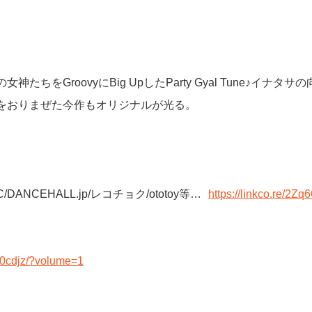
をGroovyにBig UpしたParty Gyal Tune♪イナタサの
をおりまぜた今作もオリジナルが光る。
 MUSIC/DANCEHALL.jp/レコチョク/ototoy等…
https://linkco.re/2Zq
000cdjz/?volume=1