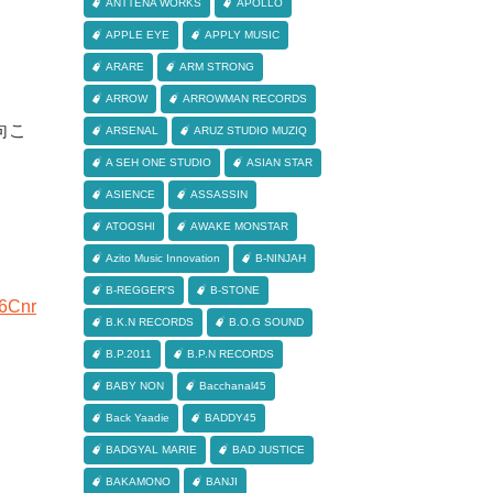
ANTTENA WORKS
APOLLO
APPLE EYE
APPLY MUSIC
ARARE
ARM STRONG
ARROW
ARROWMAN RECORDS
向こ
ARSENAL
ARUZ STUDIO MUZIQ
A SEH ONE STUDIO
ASIAN STAR
ASIENCE
ASSASSIN
ATOOSHI
AWAKE MONSTAR
Azito Music Innovation
B-NINJAH
B-REGGER'S
B-STONE
66Cnr
B.K.N RECORDS
B.O.G SOUND
B.P.2011
B.P.N RECORDS
BABY NON
Bacchanal45
Back Yaadie
BADDY45
BADGYAL MARIE
BAD JUSTICE
BAKAMONO
BANJI