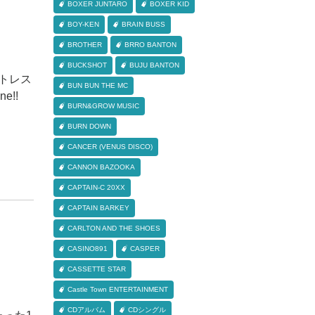
BOXER JUNTARO
BOXER KID
BOY-KEN
BRAIN BUSS
BROTHER
BRRO BANTON
BUCKSHOT
BUJU BANTON
のストレス
BUN BUN THE MC
ne!!
BURN&GROW MUSIC
BURN DOWN
CANCER (VENUS DISCO)
CANNON BAZOOKA
CAPTAIN-C 20XX
CAPTAIN BARKEY
CARLTON AND THE SHOES
CASINO891
CASPER
CASSETTE STAR
Castle Town ENTERTAINMENT
CDアルバム
CDシングル