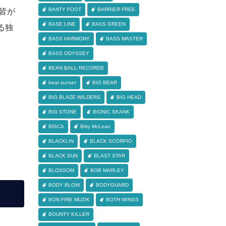
BANTY FOOT
BARRIER FREE
か皆が
BASE LINE
BASS GREEN
る独
BASS HARMONY
BASS MASTER
BASS ODYSSEY
BEAN BALL RECORDS
beat sunset
BIG BEAR
BIG BLAZE WILDERS
BIG HEAD
BIG STONE
BIONIC SKANK
BISCA
Bitty McLean
BLACKLIN
BLACK SCORPIO
BLACK SUN
BLAST STAR
BLOSSOM
BOB MARLEY
BODY BLOW
BODYGUARD
BON FIRE MUZIK
BOTH WINGS
BOUNTY KILLER