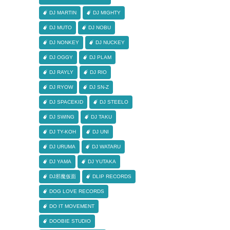
DJ MARTIN
DJ MIGHTY
DJ MUTO
DJ NOBU
DJ NONKEY
DJ NUCKEY
DJ OGGY
DJ PLAM
DJ RAYLY
DJ RIO
DJ RYOW
DJ SN-Z
DJ SPACEKID
DJ STEELO
DJ SWING
DJ TAKU
DJ TY-KOH
DJ UNI
DJ URUMA
DJ WATARU
DJ YAMA
DJ YUTAKA
DJ邪魔仮面
DLIP RECORDS
DOG LOVE RECORDS
DO IT MOVEMENT
DOOBIE STUDIO