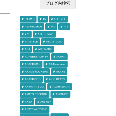
39-MAN
45
55LEVEL
420RECORDZ
446
774
775
A.K. SUMMIT
AA-STYLE
ABC STUDIO
ABJ
ACE MARK
ACKEE&SALTFISH
ACURA
ADACHIMAN
AK-Movement
AKAME ROCKERS
AKANE
AKASHINGO
AKIO BEATS
AKIRA TATSUMI
ALOHAWAIAN
AMATO RECORDZ
ANDSUNS
ANSA
AnSWeR
ANTTENA STUDIO