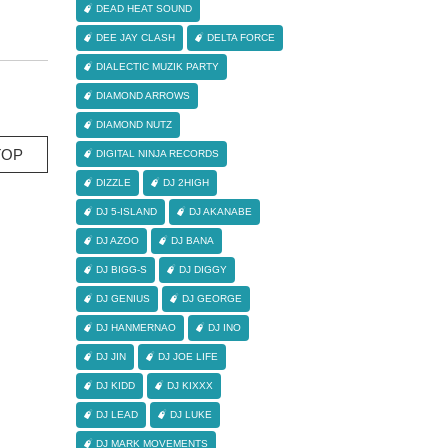
DEAD HEAT SOUND
DEE JAY CLASH
DELTA FORCE
DIALECTIC MUZIK PARTY
DIAMOND ARROWS
DIAMOND NUTZ
OP
DIGITAL NINJA RECORDS
DIZZLE
DJ 2HIGH
DJ 5-ISLAND
DJ AKANABE
DJ AZOO
DJ BANA
DJ BIGG-S
DJ DIGGY
DJ GENIUS
DJ GEORGE
DJ HANMERNAO
DJ INO
DJ JIN
DJ JOE LIFE
DJ KIDD
DJ KIXXX
DJ LEAD
DJ LUKE
DJ MARK MOVEMENTS