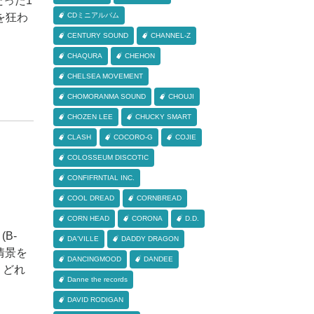
 たった1
を狂わ
CDミニアルバム
CENTURY SOUND
CHANNEL-Z
CHAQURA
CHEHON
CHELSEA MOVEMENT
CHOMORANMA SOUND
CHOUJI
CHOZEN LEE
CHUCKY SMART
CLASH
COCORO-G
COJIE
COLOSSEUM DISCOTIC
CONFIFRNTIAL INC.
COOL DREAD
CORNBREAD
CORN HEAD
CORONA
D.D.
(B-
DA'VILLE
DADDY DRAGON
の情景を
DANCINGMOOD
DANDEE
 どれ
Danne the records
DAVID RODIGAN