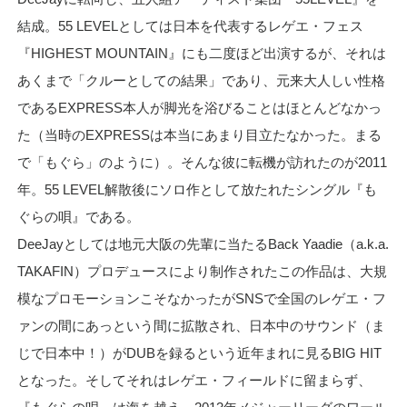
結成。55 LEVELとしては日本を代表するレゲエ・フェス
『HIGHEST MOUNTAIN』にも二度ほど出演するが、それは
あくまで「クルーとしての結果」であり、元来大人しい性格
であるEXPRESS本人が脚光を浴びることはほとんどなかっ
た（当時のEXPRESSは本当にあまり目立たなかった。まる
で「もぐら」のように）。そんな彼に転機が訪れたのが2011
年。55 LEVEL解散後にソロ作として放たれたシングル『も
ぐらの唄』である。
DeeJayとしては地元大阪の先輩に当たるBack Yaadie（a.k.a.
TAKAFIN）プロデュースにより制作されたこの作品は、大規
模なプロモーションこそなかったがSNSで全国のレゲエ・フ
ァンの間にあっという間に拡散され、日本中のサウンド（ま
じで日本中！）がDUBを録るという近年まれに見るBIG HIT
となった。そしてそれはレゲエ・フィールドに留まらず、