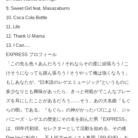
9. Sweet Girl feat. Masazaburro
10. Coca Cola Bottle
11. Life
12. Thank U Mama
13. I Can….
EXPRESS プロフィール
「この先も色々あんだろう / それならその度に頑張ろう / こ
けそうになっても踏ん張ろう / そうやって俺は強くなろう」
もしあなたが、“日本語のレゲエミュージック”というものに
多少なりとも興味があったら、きっと何処かでこんなフレー
ズを耳にしたことがあるだろう……そう、あの大名曲『もぐ
らの唄』である。『もぐら』の神がかったバズにより、ジャ
パニーズ・レゲエの歴史にその名を刻んだ男『EXPRESS』
は、00年代初頭、セレクターとして活動を始める。その後
DeeJayに転向し、五人組アーティスト集団『55LEVEL』を