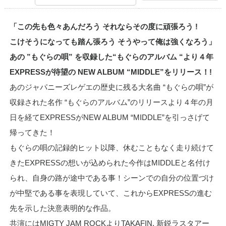
「この先も色々あんだろう それならその度に頑張ろう !
こけそうになっても踏ん張ろう そうやって俺は強くなろう」
あの ”もぐらの唄” を収録した“もぐらのアルバム “より４年
EXPRESSが待望の NEW ALBUM “MIDDLE”をリリース！!
あのジャパニーズレゲエの歴史に残る大名曲 “もぐらの唄”が
収録された名作 “もぐらのアルバム”のリリースより４年の月
日を経てEXPRESSがNEW ALBUM “MIDDLE”を引っさげて
帰ってきた！
もぐらの唄の記録的ヒット以降、休むこともなく走り続けて
きたEXPRESSの想いが込められた今作はMIDDLEと名付け
られ、自身の路が途中である事！シーンでの自分の位置づけ
が中堅である事を表現していて、これからEXPRESSの進む
先を示した決意表明的な作品。
共演にはMIGTY JAM ROCKよりTAKAFIN, 新鋭ラスタアー