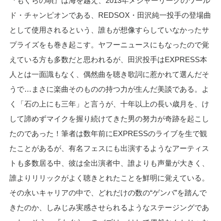
『もぐらの唄』は海を越え、2013年メジャーリーグのワール
ド・チャンピオンである、REDSOX・田沢純一投手の登場曲
として使用されるという、誰もが想像すらしていなかったサ
プライズをも巻き起こす。ヤフーニュースにもなったので覚
えている方も多数だと思われるが、田沢投手はEXPRESS本
人とは一面識もなく、偶然曲を聴き歌詞に惹かれて選んだそ
うで…まさに楽曲そのものの持つ力が生んだ美談である。よ
く「石の上にも三年」と言うが、十年以上の長い歳月を、け
して諦めずマイクを握り続けてきた男の努力が奇跡を起こし
たのであった！筆者は数年前にEXPRESSのライブを生で観
たことがあるが、有名フェスにも出演するようなアーティス
トも多数居る中、彼は全出演者中、誰よりも声量が大きく、
誰よりリリックがよく聴きとれたことを鮮明に覚えている。
その永いキャリアの中で、どれだけの数の“ゲンバ”を踏んで
きたのか、しみじみ実感させられるようなステージングであ