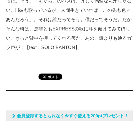
った。そう、『もぐら』のバズは、けして偶然なんかじゃな
い。! !彼も歌っているが、人間生きていれば「この先も色々
あんだろう」。それは誰だってそう。僕だってそうだ。だが
そんな時は、是非ともEXPRESSの歌に耳を傾けてみてほし
い。きっと背中を押してくれる筈だ。あの、誰よりも通るガ
ラ声が！【text：SOLO BANTON】
会員登録するともれなく今すぐ使える200ptプレゼント！