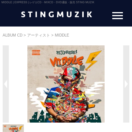
MIDDLE | EXPRESS | レゲエCD・MIXCD・DVD通販・販売 STING MUZIK
ALBUM CD
>
アーティスト
>
MIDDLE