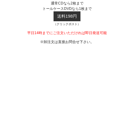
通常CDなら2枚まで
トールケースDVDなら1枚まで
送料198円
（クリックポスト）
平日14時までにご注文いただければ即日発送可能
※卸注文は直接お問合せ下さい。