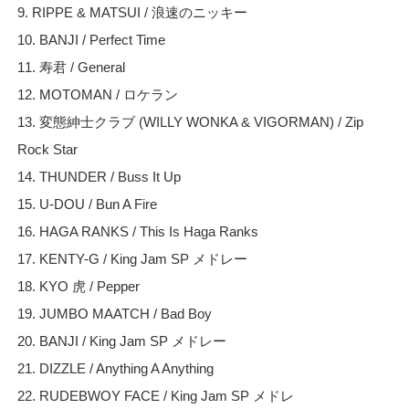
9. RIPPE & MATSUI / 浪速のニッキー
10. BANJI / Perfect Time
11. 寿君 / General
12. MOTOMAN / ロケラン
13. 変態紳士クラブ (WILLY WONKA & VIGORMAN) / Zip
Rock Star
14. THUNDER / Buss It Up
15. U-DOU / Bun A Fire
16. HAGA RANKS / This Is Haga Ranks
17. KENTY-G / King Jam SP メドレー
18. KYO 虎 / Pepper
19. JUMBO MAATCH / Bad Boy
20. BANJI / King Jam SP メドレー
21. DIZZLE / Anything A Anything
22. RUDEBWOY FACE / King Jam SP メドレ