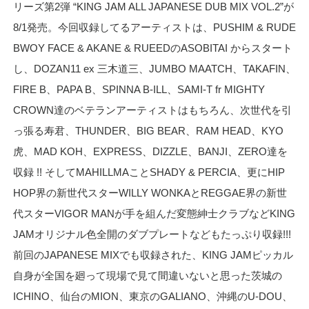
リーズ第2弾 “KING JAM ALL JAPANESE DUB MIX VOL.2”が
8/1発売。今回収録してるアーティストは、PUSHIM & RUDE
BWOY FACE & AKANE & RUEEDのASOBITAI からスタート
し、DOZAN11 ex 三木道三、JUMBO MAATCH、TAKAFIN、
FIRE B、PAPA B、SPINNA B-ILL、SAMI-T fr MIGHTY
CROWN達のベテランアーティストはもちろん、次世代を引
っ張る寿君、THUNDER、BIG BEAR、RAM HEAD、KYO
虎、MAD KOH、EXPRESS、DIZZLE、BANJI、ZERO達を
収録 !! そしてMAHILLMAことSHADY & PERCIA、更にHIP
HOP界の新世代スターWILLY WONKAとREGGAE界の新世
代スターVIGOR MANが手を組んだ変態紳士クラブなどKING
JAMオリジナル色全開のダブプレートなどもたっぷり収録!!!
前回のJAPANESE MIXでも収録された、KING JAMピッカル
自身が全国を廻って現場で見て間違いないと思った茨城の
ICHINO、仙台のMION、東京のGALIANO、沖縄のU-DOU、