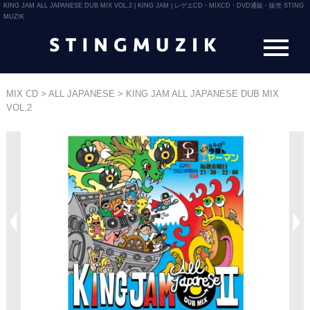
KING JAM ALL JAPANESE DUB MIX VOL.2 | KING JAM | レゲエCD・MIXCD・DVD通販・販売 STING
MUZIK
MIX CD
>
ALL JAPANESE
>
KING JAM ALL JAPANESE DUB MIX
VOL.2