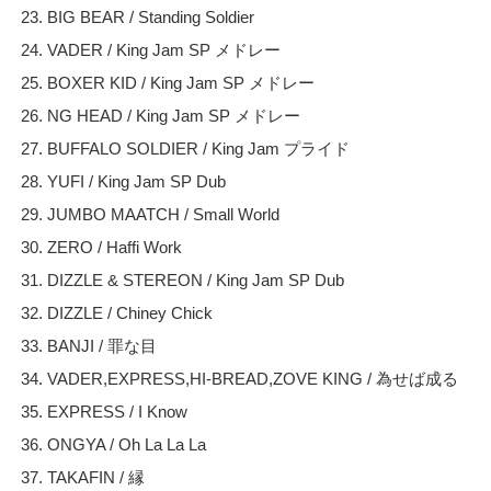
23. BIG BEAR / Standing Soldier
24. VADER / King Jam SP メドレー
25. BOXER KID / King Jam SP メドレー
26. NG HEAD / King Jam SP メドレー
27. BUFFALO SOLDIER / King Jam プライド
28. YUFI / King Jam SP Dub
29. JUMBO MAATCH / Small World
30. ZERO / Haffi Work
31. DIZZLE & STEREON / King Jam SP Dub
32. DIZZLE / Chiney Chick
33. BANJI / 罪な目
34. VADER,EXPRESS,HI-BREAD,ZOVE KING / 為せば成る
35. EXPRESS / I Know
36. ONGYA / Oh La La La
37. TAKAFIN / 縁