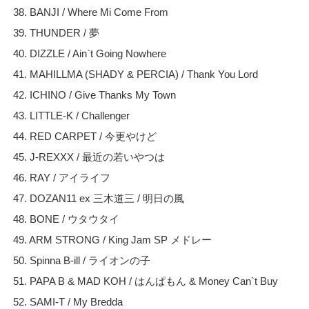
38. BANJI / Where Mi Come From
39. THUNDER / 夢
40. DIZZLE / Ain`t Going Nowhere
41. MAHILLMA (SHADY & PERCIA) / Thank You Lord
42. ICHINO / Give Thanks My Town
43. LITTLE-K / Challenger
44. RED CARPET / 今更やけど
45. J-REXXX / 最近の若いやつは
46. RAY / アイライフ
47. DOZAN11 ex 三木道三 / 明日の風
48. BONE / ウタウタイ
49. ARM STRONG / King Jam SP メドレー
50. Spinna B-ill / ライオンの子
51. PAPA B & MAD KOH / はんぱもん & Money Can`t Buy
52. SAMI-T / My Bredda