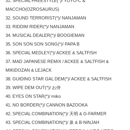
31. SPECIAL FREESTYLE(*)/ YOYO-C &
MACCHO(OZROSAURUS)
32. SOUND TERRORIST(*)/ NANJAMAN
33. RIDDIM RIDER(*)/ NANJAMAN
34. MUSICAL DEALER(*)/ BOOGIEMAN
35. SON SON SON SONG(*)/ PAPA B
36. SPECIAL MEDLEY(*)/ ACKEE & SALTFISH
37. MAD JAPANESE REMIX / ACKEE & SALTFISH &
MIKIDOZAN & LEJACK
38. GUIDING STAR GAL DEM(*)/ ACKEE & SALTFISH
39. WIPE DEM OUT(*)/ お侍
40. EYES ON STAR(*)/ miko
41. NO BORDER(*)/ CANNON BAZOOKA
42. SPECIAL COMBINATION(*)/ 天明 & G-FARMER
43. SPECIAL COMBINATION(*)/ 泉 & B-NINJAH