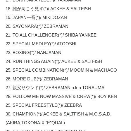
18. 誰が向こう見ず(*)/ ACKEE & SALTFISH
19. JAPAN一番(*)/ MIKIDOZAN
20. SAYONARA(*)/ ZEBRAMAN
21. TO ALL CHALLENGER(*)/ SHIBA YANKEE
22. SPECIAL MEDLEY(*)/ ATOOSHI
23. BOXING(*)/ NANJAMAN
24. RUN THINGS AGAIN(*)/ ACKEE & SALTFISH
25. SPECIAL COMBINATION(*)/ MOOMIN & MACHACO
26. MORE DUB(*)/ ZEBRAMAN
27. 親父サウンド(*)/ ZEBRAMAN a.k.a TORAUMA
28. FOLLOW ME NOW MASSIVE & CREW(*)/ BOY KEN
29. SPECIAL FREESTYLE(*)/ ZEEBRA
30. CHAMPION(*)/ ACKEE & SALTFISH & M.O.S.A.D.
(AKIRA,TOKONA-X,”E”QUAL)