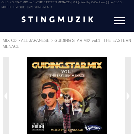
GUIDING STAR MIX vol.1 –THE EASTERN MENACE- | V.A (mixed by G-Conkarah) | レゲエCD・
MIXCD・DVD通販・販売 STING MUZIK
MIX CD
>
ALL JAPANESE
>
GUIDING STAR MIX vol.1 –THE EASTERN
MENACE-