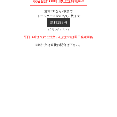
税込合計3300円以上送料無料!!
通常CDなら2枚まで
トールケースDVDなら1枚まで
送料198円
（クリックポスト）
平日14時までにご注文いただければ即日発送可能
※卸注文は直接お問合せ下さい。