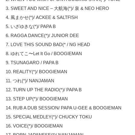
3. SWEET AND NICE – 大航海(*)/ 泉 & NEO HERO
4. 風まかせ(*)/ ACKEE & SALTFISH
5. いざゆきな(*)/ PAPA B
6. RAGGA DANCE(*)/ JUNIOR DEE
7. LOVE THIS SOUND BAD(* / NG HEAD
8. ゆれてこ〜Let It Go / BOOGIEMAN
9. TSUNAGARO / PAPA B
10. REALITY(*)/ BOOGIEMAN
11. つれ(*)/ NANJAMAN
12. TURN UP THE RADIO(*)/ PAPA B
13. STEP UP(*)/ BOOGIEMAN
14. RUB A DUB SESSION/ PAPA U-GEE & BOOGIEMAN
15. SPECIAL MEDLEY(*)/ CHUCKY TOKU
16. VOICE(*)/ BOOGIEMAN
17. BORN JAPANESE(*)/ NANJAMAN