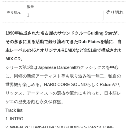
数量
売り切れ
売り切れ
1990年結成された名古屋のサウンドクルーGuiding Starが、
その永きに亘る活動で録り溜めてきたDub Platesを軸に、自
主レーベルの45とオリジナルREMIXなど全51曲で構成された
MIX CD。
シリーズ第1弾はJapanese Dancehallのクラシックスを中心
に、同郷の新鋭アーティスト等も取り込み唯一無二、独自の
世界観が楽しめる。HARD CORE SOUNDらしくRiddimやリ
リックス、アーティストの選抜や流れにも拘った、日本語レ
ゲエの歴史を刻む永久保存盤。
Track list:
1. INTRO
2. WHEN YOU WISH UPON A GUIDING STAR(*)/ TONE